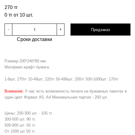
270 тг
0 тг от 10 шт.
-
+
Предзаказ
Сроки доставки
Размер:330*240*80 мм.
Материал:крафт бумага.
1-9шт; 270тг 10-49шт; 220тг 50-499шт; 200тг 500-1000шт: 170тг
Внимание:
У нас есть возможность печати на бумажных пакетах в
один цвет Формат А5, А4 Минимальная партия - 200 шт.
Цены: 200-300 шт. - 105 тг.
300-500 шт. 90 тг.
500-900 шт. 65 тг.
От 1000 шт 50 тг.