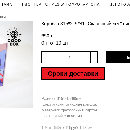
ЛНАМА
ПЛОТТЕРНАЯ РЕЗКА ГОФРОКАРТОНА
ИЗГОТОВ
ары
Коробка 315*215*81 "Сказочный лес" си
650 тг
0 тг от 10 шт.
-
+
Пр
Сроки доставки
Размер: 315*215*80мм.
Hover to zoom
Конструкция: откидная крышка.
Материал: трехслойный картон.
Цвет: синий с печатью
1-9шт; 650тг/ 118руб/ 130сом