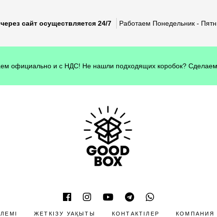
через сайт осуществляется 24/7
Работаем Понедельник - Пятни
ем официально и с НДС! Не нашли подходящих коробок? Сделаем
ӨЛЕМІ
ЖЕТКІЗУ УАҚЫТЫ
КОНТАКТІЛЕР
КОМПАНИЯ