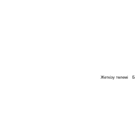
Жеткізу төлемі
Б