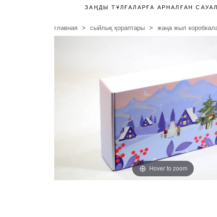
ЗАҢДЫ ТҰЛҒАЛАРҒА АРНАЛҒАН САУА
главная
сыйлық қораптары
жаңа жыл коробкал
Hover to zoom