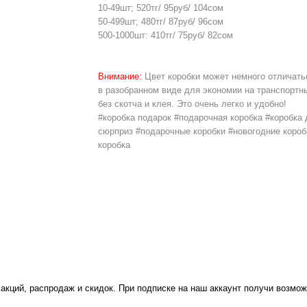
10-49шт; 520тг/ 95руб/ 104сом
50-499шт; 480тг/ 87руб/ 96сом
500-1000шт: 410тг/ 75руб/ 82сом
Внимание:
Цвет коробки может немного отличатьс
в разобранном виде для экономии на транспортн
без скотча и клея. Это очень легко и удобно!
#коробка подарок #подарочная коробка #коробка 
сюрприз #подарочные коробки #новогодние короб
коробка
 акций, распродаж и скидок. При подписке на наш аккаунт получи возмож