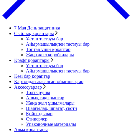
7 Мая День защитника
Сыйлық қораптары
Ұстап тастауы бар
Айырмашылықпен тастауы бар
Топтар үшін қораптар
Жаңа жыл коробкалары
Крафт қораптары
Ұстап тастауы бар
Айырмашылықпен тастауы бар
Көзі бар қораптар
Картондан жасалған ойыншықтар
Аксессуарлар
Толтырушы
Ашық тақырыптар
Жаңа жыл ұшылмалары
Шарғылар, шпагат, скотч
Қойындылар
Стикерлер
Упаковочные материалы
Алма қораптары