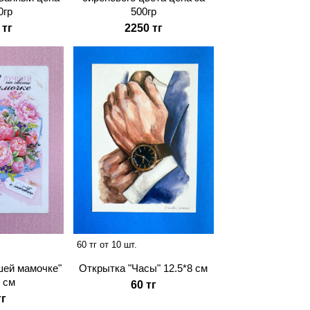
0гр
500гр
 тг
2250 тг
60 тг от 10 шт.
шей мамочке"
Открытка "Часы" 12.5*8 см
8 см
60 тг
тг