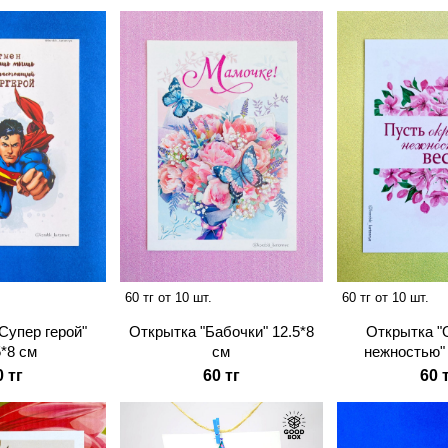
60 тг от 10 шт.
60 тг от 10 шт.
Супер герой"
Открытка "Бабочки" 12.5*8
Открытка "
5*8 см
см
нежностью" 
0 тг
60 тг
60 