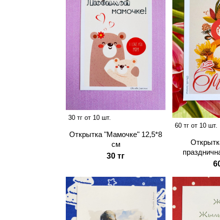
30 тг от 10 шт.
60 тг от 10 шт.
Открытка "Мамочке" 12,5*8
Открытк
см
празднична
30 тг
6