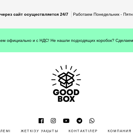
через сайт осуществляется 24/7
Работаем Понедельник - Пятни
ем официально и с НДС! Не нашли подходящих коробок? Сделаем
ӨЛЕМІ
ЖЕТКІЗУ УАҚЫТЫ
КОНТАКТІЛЕР
КОМПАНИЯ