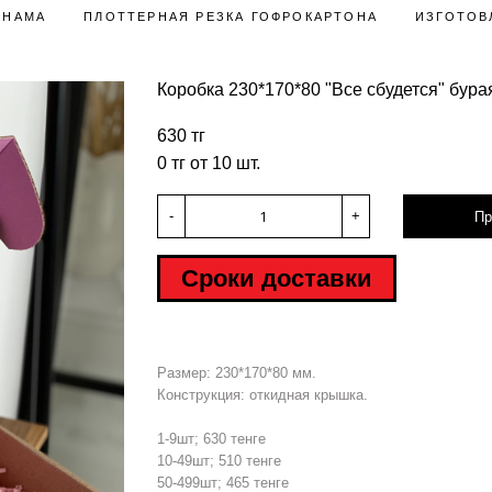
ЛНАМА
ПЛОТТЕРНАЯ РЕЗКА ГОФРОКАРТОНА
ИЗГОТОВ
Коробка 230*170*80 "Все сбудется" бура
630 тг
0 тг от 10 шт.
-
+
Пр
Сроки доставки
Размер: 230*170*80 мм.
Конструкция: откидная крышка.
1-9шт; 630 тенге
10-49шт; 510 тенге
50-499шт; 465 тенге