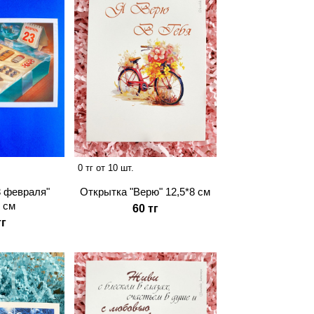
0 тг от 10 шт.
3 февраля"
Открытка "Верю" 12,5*8 см
8 см
60 тг
тг