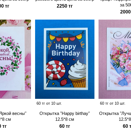
за 50
00 тг
2250 тг
2000
60 тг от 10 шт.
60 тг от 10 шт.
Яркой весны"
Открытка "Happy birthay"
Открытка "Луч
5*8 см
12.5*8 cм
12.5*
0 тг
60 тг
60 