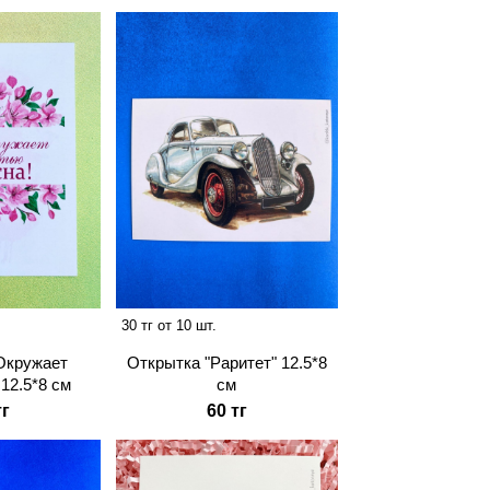
30 тг от 10 шт.
Окружает
Открытка "Раритет" 12.5*8
12.5*8 см
см
тг
60 тг