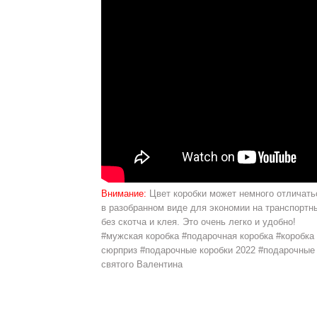
Внимание:
Цвет коробки может немного отличатьс
в разобранном виде для экономии на транспортн
без скотча и клея. Это очень легко и удобно!
#мужская коробка #подарочная коробка #коробка 
сюрприз #подарочные коробки 2022 #подарочные 
святого Валентина