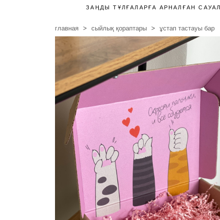
ЗАҢДЫ ТҰЛҒАЛАРҒА АРНАЛҒАН САУА
главная
сыйлық қораптары
ұстап тастауы бар