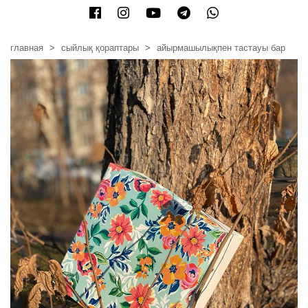
главная
сыйлық қораптары
айырмашылықпен тастауы бар