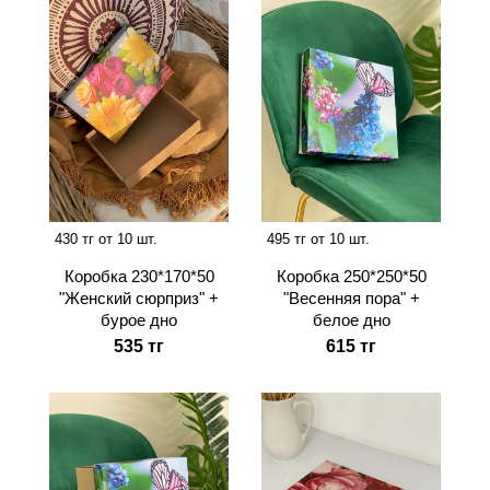
430 тг от 10 шт.
495 тг от 10 шт.
Коробка 230*170*50
Коробка 250*250*50
"Женский сюрприз" +
"Весенняя пора" +
бурое дно
белое дно
535 тг
615 тг