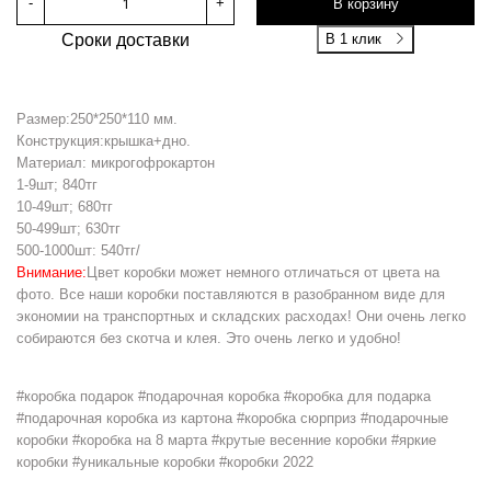
-
+
В корзину
Сроки доставки
В 1 клик
Размер:250*250*110 мм.
Конструкция:крышка+дно.
Материал: микрогофрокартон
1-9шт; 840тг
10-49шт; 680тг
50-499шт; 630тг
500-1000шт: 540тг/
Внимание:
Цвет коробки может немного отличаться от цвета на
фото. Все наши коробки поставляются в разобранном виде для
экономии на транспортных и складских расходах! Они очень легко
собираются без скотча и клея. Это очень легко и удобно!
#коробка подарок #подарочная коробка #коробка для подарка
#подарочная коробка из картона #коробка сюрприз #подарочные
коробки #коробка на 8 марта #крутые весенние коробки #яркие
коробки #уникальные коробки #коробки 2022