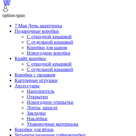
option-span
7 Мая День защитника
Подарочные коробки
С откидной крышкой
С отдельной крышкой
Коробки для шаров
Новогодние коробки
Крафт коробки
С откидной крышкой
С отдельной крышкой
Коробки с окошком
Картонные игрушки
Аксессуары
Наполнитель
Открытки
Новогодние открытки
Ленты, шпагат
Закладки
Наклейки
Упаковочные материалы
Коробки для яблок
Четырехклапанные гофрокоробки