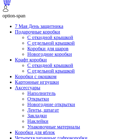
option-span
7 Мая День защитника
Подарочные коробки
С откидной крышкой
С отдельной крышкой
Коробки для шаров
Новогодние коробки
Крафт коробки
С откидной крышкой
С отдельной крышкой
Коробки с окошком
Картонные игрушки
Аксессуары
Наполнитель
Открытки
Новогодние открытки
Ленты, шпагат
Закладки
Наклейки
Упаковочные материалы
Коробки для яблок
Четырехклапанные гофрокоробки