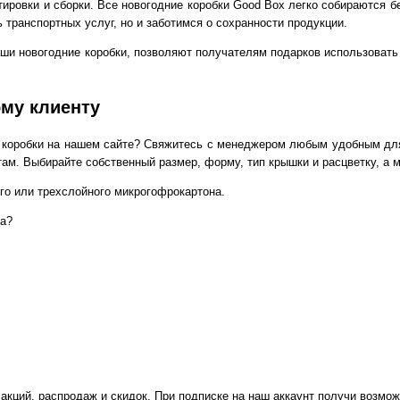
тировки и сборки. Все
новогодние коробки
Good Box легко собираются бе
 транспортных услуг, но и заботимся о сохранности продукции.
наши
новогодние коробки
, позволяют получателям подарков использовать
му клиенту
 коробки
на нашем сайте? Свяжитесь с менеджером любым удобным для 
м. Выбирайте собственный размер, форму, тип крышки и расцветку, а 
го или трехслойного микрогофрокартона.
ва?
 акций, распродаж и скидок. При подписке на наш аккаунт получи возмож