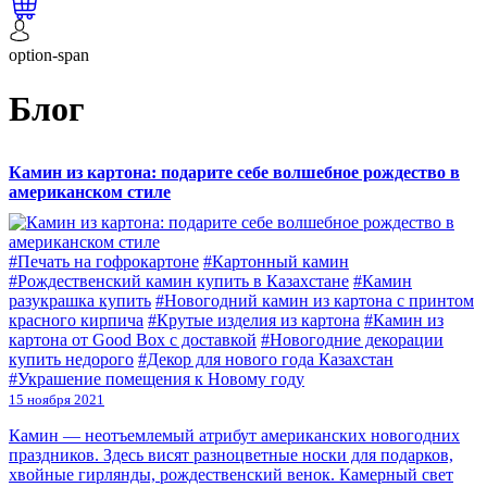
option-span
Блог
Камин из картона: подарите себе волшебное рождество в
американском стиле
#Печать на гофрокартоне
#Картонный камин
#Рождественский камин купить в Казахстане
#Камин
разукрашка купить
#Новогодний камин из картона с принтом
красного кирпича
#Крутые изделия из картона
#Камин из
картона от Good Box с доставкой
#Новогодние декорации
купить недорого
#Декор для нового года Казахстан
#Украшение помещения к Новому году
15 ноября 2021
Камин — неотъемлемый атрибут американских новогодних
праздников. Здесь висят разноцветные носки для подарков,
хвойные гирлянды, рождественский венок. Камерный свет