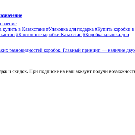
назначение
а купить в Казахстане
#Упаковка для подарка
#Купить коробки в
 картон
#Картонные коробки Казахстан
#Коробка крышка-дно
ьких разновидностей коробок. Главный принцип — наличие двух
одаж и скидок. При подписке на наш аккаунт получи возможность