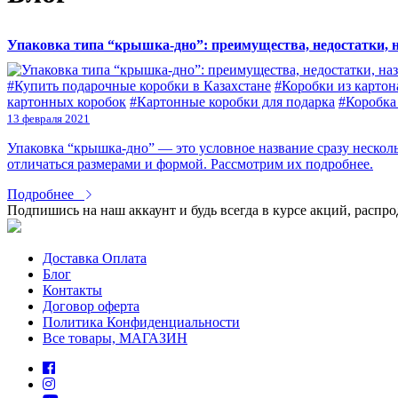
Упаковка типа “крышка-дно”: преимущества, недостатки, 
#Купить подарочные коробки в Казахстане
#Коробки из картон
картонных коробок
#Картонные коробки для подарка
#Коробка
13 февраля 2021
Упаковка “крышка-дно” — это условное название сразу нескол
отличаться размерами и формой. Рассмотрим их подробнее.
Подробнее
Подпишись на наш аккаунт и будь всегда в курсе акций, распр
Доставка Оплата
Блог
Контакты
Договор оферта
Политика Конфиденциальности
Все товары, МАГАЗИН