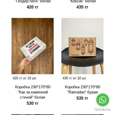
"Гендер пати" белая
"Кексик" белая
420 тг
435 тг
425 тг от 10 шт.
435 тг от 10 шт.
Коробка 230*170*80
Коробка 230*170*80
"Как за каменной
"Ramadan" бурая
стеной" белая
535 тг
530 тг