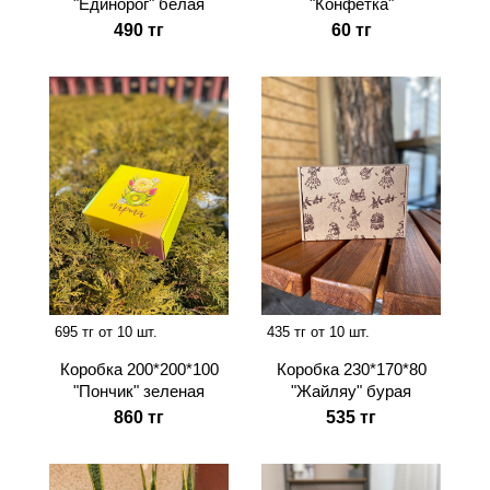
"Единорог" белая
"Конфетка"
490 тг
60 тг
695 тг от 10 шт.
435 тг от 10 шт.
Коробка 200*200*100
Коробка 230*170*80
"Пончик" зеленая
"Жайляу" бурая
860 тг
535 тг