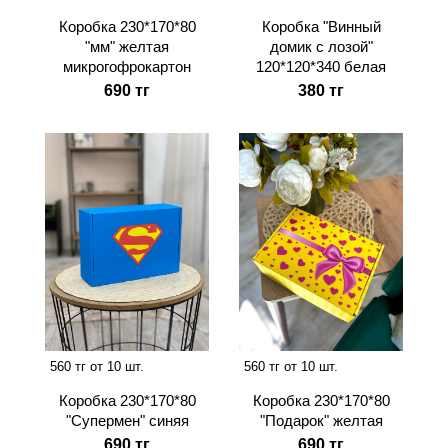
Коробка 230*170*80
Коробка "Винный
"мм" желтая
домик с лозой"
микрогофрокартон
120*120*340 белая
690 тг
380 тг
560 тг от 10 шт.
560 тг от 10 шт.
Коробка 230*170*80
Коробка 230*170*80
"Супермен" синяя
"Подарок" желтая
690 тг
690 тг