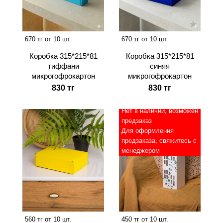
670 тг от 10 шт.
670 тг от 10 шт.
Коробка 315*215*81
Коробка 315*215*81
тиффани
синяя
микрогофрокартон
микрогофрокартон
830 тг
830 тг
Нет в наличии, возможен
предзаказ
Для оформления
предзаказа, свяжитесь с
менеджером
560 тг от 10 шт.
450 тг от 10 шт.