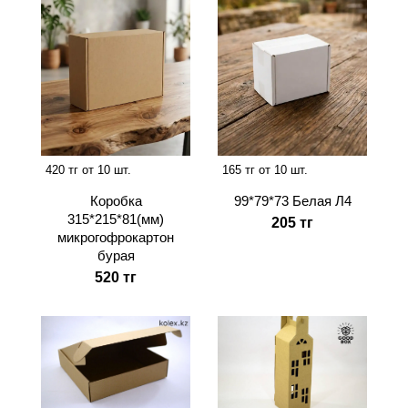
420 тг от 10 шт.
165 тг от 10 шт.
Коробка
99*79*73 Белая Л4
315*215*81(мм)
205 тг
микрогофрокартон
бурая
520 тг