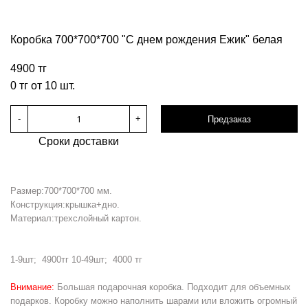
Коробка 700*700*700 "С днем рождения Ежик" белая
4900 тг
0 тг от 10 шт.
-
+
Предзаказ
Сроки доставки
Размер:700*700*700 мм.
Конструкция:крышка+дно.
Материал:трехслойный картон.
1-9шт; 4900тг 10-49шт; 4000 тг
Внимание:
Большая подарочная коробка. Подходит для объемных
подарков. Коробку можно наполнить шарами или вложить огромный