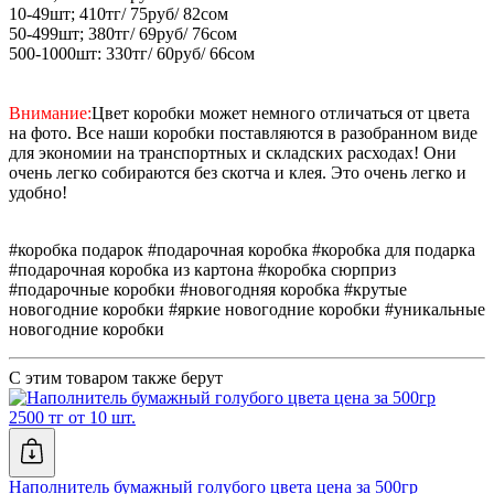
10-49шт; 410тг/ 75руб/ 82сом
50-499шт; 380тг/ 69руб/ 76сом
500-1000шт: 330тг/ 60руб/ 66сом
Внимание:
Цвет коробки может немного отличаться от цвета
на фото. Все наши коробки поставляются в разобранном виде
для экономии на транспортных и складских расходах! Они
очень легко собираются без скотча и клея. Это очень легко и
удобно!
#коробка подарок #подарочная коробка #коробка для подарка
#подарочная коробка из картона #коробка сюрприз
#подарочные коробки #новогодняя коробка #крутые
новогодние коробки #яркие новогодние коробки #уникальные
новогодние коробки
С этим товаром также берут
2500 тг от 10 шт.
Наполнитель бумажный голубого цвета цена за 500гр