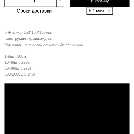
-
+
В корзину
Сроки доставки
В 1 клик
p>Размер:150*150*150мм.
Конструкция:крышка+дно.
Материал: микрогофрокартон 2мм+крышка
1-9шт; 360тг
10-49шт; 290тг
50-499шт; 270тг
500-1000шт: 240тг