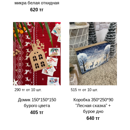
микра белая откидная
620 тг
290 тг от 10 шт.
515 тг от 10 шт.
Домик 150*150*150
Коробка 350*250*90
бурого цвета
"Лесная сказка" +
бурое дно
405 тг
640 тг