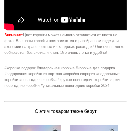
Внимание:
Цвет коробки может немного отличаться от цвета на
фото. Все наши коробки поставляются в разобранном виде для
экономии на транспортных и складских расходах! Они очень легко
собираются без скотча и клея. Это очень легко и удобно!
#коробка подарок #подарочная коробка #коробка для подарка
#подарочная коробка из картона #коробка сюрприз #подарочные
коробки #новогодняя коробка #крутые новогодние коробки #яркие
новогодние коробки #уникальные новогодние коробки 2024
С этим товаром также берут