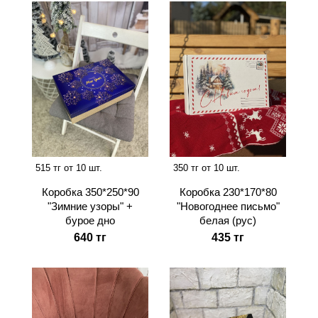
515 тг от 10 шт.
350 тг от 10 шт.
Коробка 350*250*90
Коробка 230*170*80
"Зимние узоры" +
"Новогоднее письмо"
бурое дно
белая (рус)
640 тг
435 тг