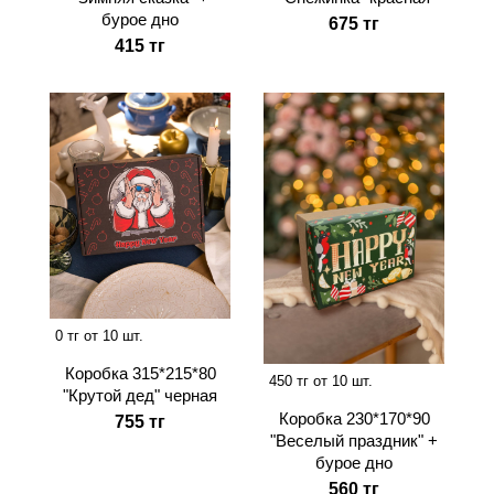
бурое дно
675 тг
415 тг
0 тг от 10 шт.
Коробка 315*215*80
450 тг от 10 шт.
"Крутой дед" черная
Коробка 230*170*90
755 тг
"Веселый праздник" +
бурое дно
560 тг