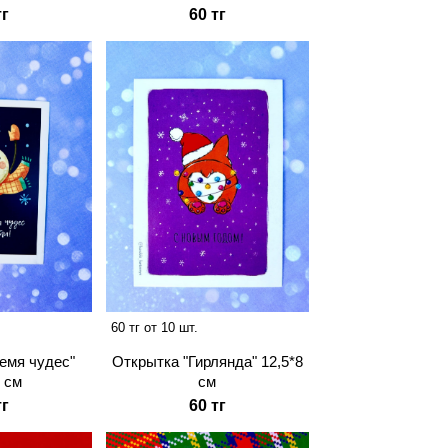
тг
60 тг
60 тг от 10 шт.
емя чудес"
Открытка "Гирлянда" 12,5*8
8 см
см
тг
60 тг