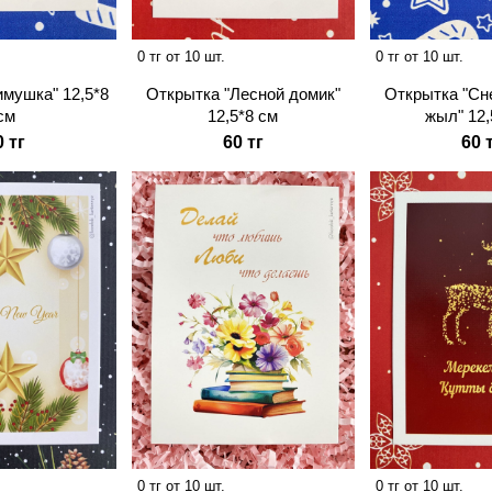
0 тг от 10 шт.
0 тг от 10 шт.
имушка" 12,5*8
Открытка "Лесной домик"
Открытка "Сн
см
12,5*8 см
жыл" 12,
0 тг
60 тг
60 
0 тг от 10 шт.
0 тг от 10 шт.