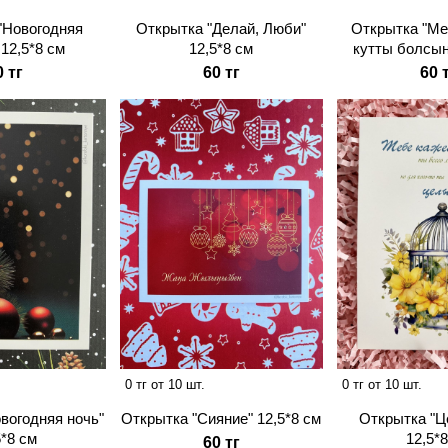
"Новогодняя
Открытка "Делай, Люби"
Открытка "Ме
 12,5*8 см
12,5*8 см
кутты болсын
0 тг
60 тг
60 
0 тг от 10 шт.
0 тг от 10 шт.
вогодняя ночь"
Открытка "Сияние" 12,5*8 см
Открытка "Ц
5*8 см
12,5*
60 тг