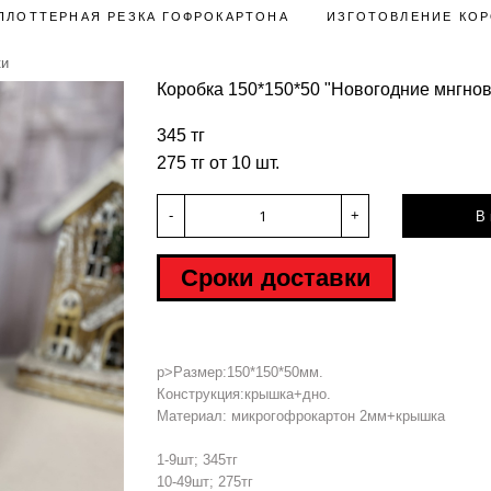
ПЛОТТЕРНАЯ РЕЗКА ГОФРОКАРТОНА
ИЗГОТОВЛЕНИЕ КОР
ки
Коробка 150*150*50 "Новогодние мнгнов
345 тг
275 тг от 10 шт.
-
+
В 
Сроки доставки
p>Размер:150*150*50мм.
Конструкция:крышка+дно.
Материал: микрогофрокартон 2мм+крышка
1-9шт; 345тг
10-49шт; 275тг