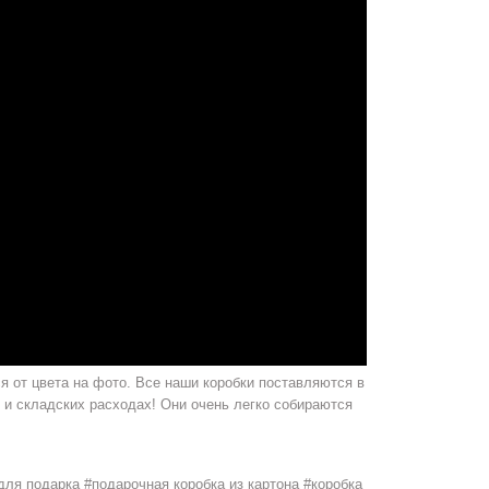
я от цвета на фото. Все наши коробки поставляются в
 и складских расходах! Они очень легко собираются
для подарка #подарочная коробка из картона #коробка