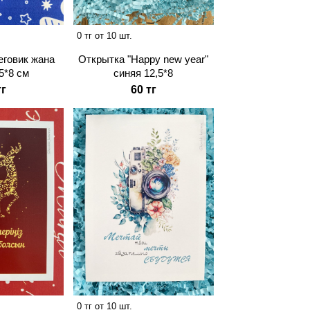
0 тг от 10 шт.
еговик жана
Открытка "Happy new year"
5*8 см
синяя 12,5*8
тг
60 тг
0 тг от 10 шт.