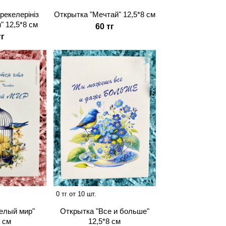
рекелерiнiз
Открытка "Мечтай" 12,5*8 см
" 12,5*8 см
60 тг
тг
0 тг от 10 шт.
елый мир"
Открытка "Все и больше"
8 см
12,5*8 см