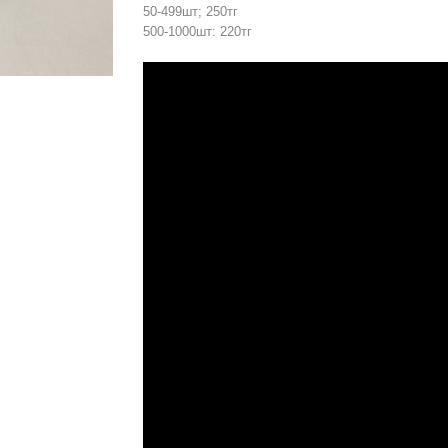
50-499шт; 250тг
500-1000шт: 220тг
Hover to zoom