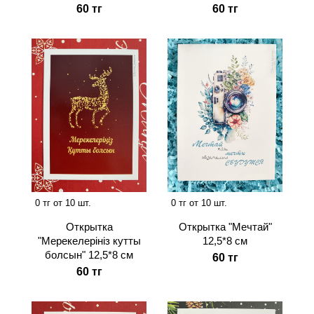
60 тг
60 тг
0 тг от 10 шт.
0 тг от 10 шт.
Открытка
Открытка "Мечтай"
"Мерекелерiнiз кутты
12,5*8 см
болсын" 12,5*8 см
60 тг
60 тг