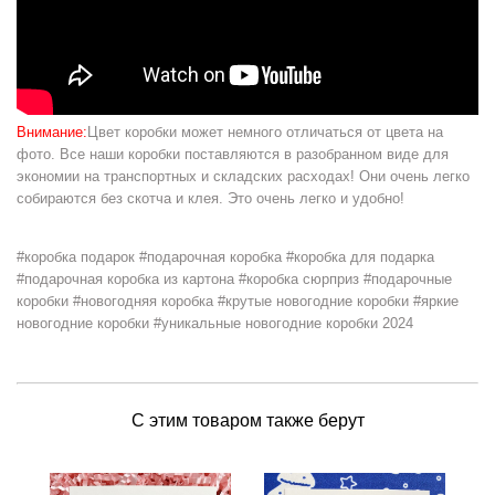
Внимание:
Цвет коробки может немного отличаться от цвета на
фото. Все наши коробки поставляются в разобранном виде для
экономии на транспортных и складских расходах! Они очень легко
собираются без скотча и клея. Это очень легко и удобно!
#коробка подарок #подарочная коробка #коробка для подарка
#подарочная коробка из картона #коробка сюрприз #подарочные
коробки #новогодняя коробка #крутые новогодние коробки #яркие
новогодние коробки #уникальные новогодние коробки 2024
С этим товаром также берут