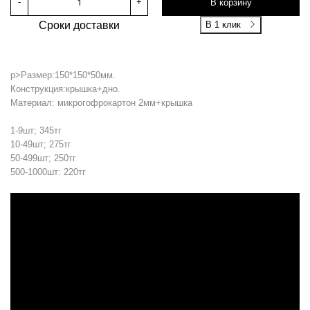
-
+
В корзину
Сроки доставки
В 1 клик
p>Размер:150*150*50мм.
Конструкция:крышка+дно.
Материал: микрогофрокартон 2мм+крышка
1-9шт; 345тг
10-49шт; 275тг
50-499шт; 250тг
500-1000шт: 220тг