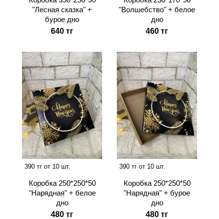
"Лесная сказка" +
"Волшебство" + белое
бурое дно
дно
640 тг
460 тг
390 тг от 10 шт.
390 тг от 10 шт.
Коробка 250*250*50
Коробка 250*250*50
"Нарядная" + белое
"Нарядная" + бурое
дно
дно
480 тг
480 тг