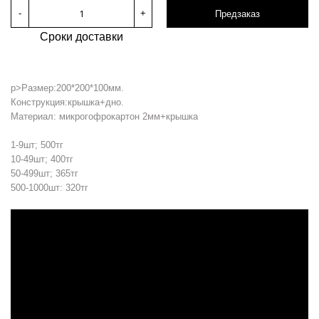
-
+
Предзаказ
Сроки доставки
p>Размер:200*200*100мм.
Конструкция:крышка+дно.
Материал: микрогофрокартон 2мм+крышка
1-9шт; 500тг
10-49шт; 400тг
50-499шт; 365тг
500-1000шт: 320тг