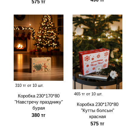
575 тг
310 тг от 10 шт.
465 тг от 10 шт.
Коробка 230*170*80
"Навстречу празднику"
Коробка 230*170*80
бурая
"Кутты болсын"
380 тг
красная
575 тг