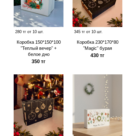
280 тг от 10 шт.
345 тг от 10 шт.
Коробка 150*150*100
Коробка 230*170*80
"Теплый вечер" +
"Magic" бурая
белое дно
430 тг
350 тг