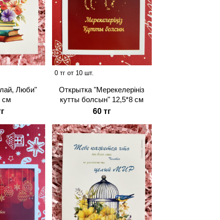
0 тг от 10 шт.
лай, Люби"
Открытка "Мерекелерiнiз
8 см
кутты болсын" 12,5*8 см
тг
60 тг