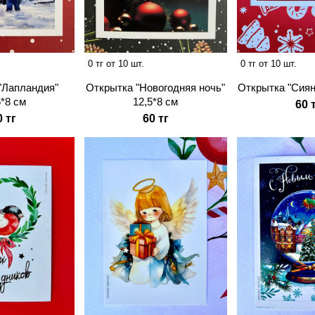
0 тг от 10 шт.
0 тг от 10 шт.
"Лапландия"
Открытка "Новогодняя ночь"
Открытка "Сиян
5*8 см
12,5*8 см
60 
0 тг
60 тг