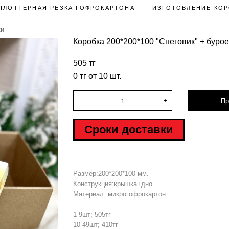
ПЛОТТЕРНАЯ РЕЗКА ГОФРОКАРТОНА
ИЗГОТОВЛЕНИЕ КОР
ки
Коробка 200*200*100 "Снеговик" + бурое
505 тг
0 тг от 10 шт.
-
+
Пр
Сроки доставки
Размер:200*200*100 мм.
Конструкция:крышка+дно.
Материал: микрогофрокартон
1-9шт; 505тг
10-49шт; 410тг