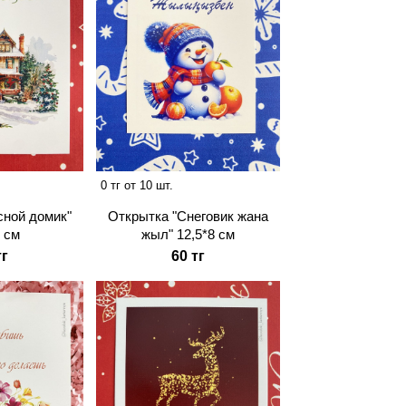
0 тг от 10 шт.
сной домик"
Открытка "Снеговик жана
8 см
жыл" 12,5*8 см
тг
60 тг