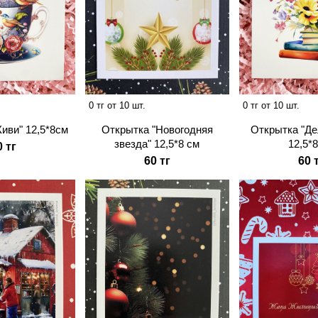
0 тг от 10 шт.
0 тг от 10 шт.
иви" 12,5*8см
Открытка "Новогодняя
Открытка "Де
звезда" 12,5*8 см
12,5*
0 тг
60 тг
60 