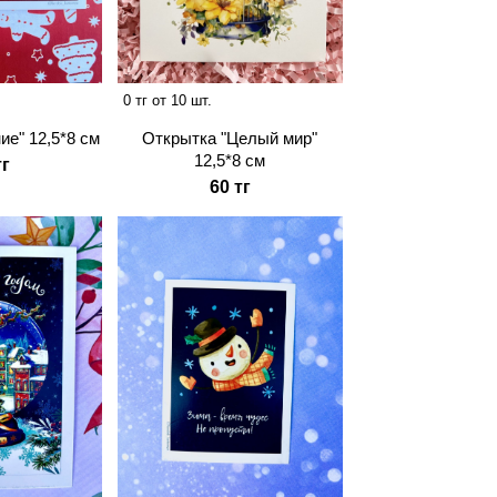
0 тг от 10 шт.
ие" 12,5*8 см
Открытка "Целый мир"
12,5*8 см
тг
60 тг