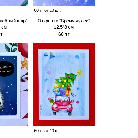
60 тг от 10 шт.
Открытка "Время чудес"
шебный шар"
12.5*8 см
8 см
60 тг
тг
60 тг от 10 шт.