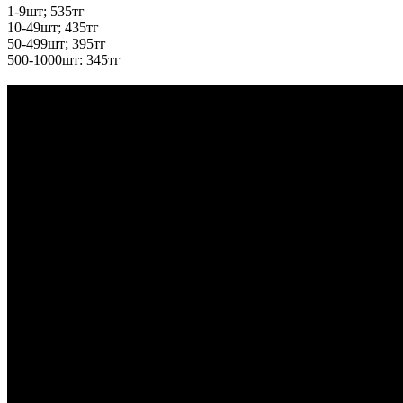
1-9шт; 535тг
10-49шт; 435тг
50-499шт; 395тг
500-1000шт: 345тг