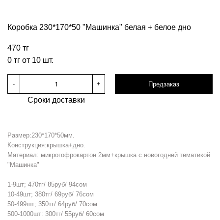
Коробка 230*170*50 "Машинка" белая + белое дно
470 тг
0 тг от 10 шт.
-
+
Предзаказ
Сроки доставки
Размер:230*170*50мм.
Конструкция:крышка+дно.
Материал: микрогофрокартон 2мм+крышка с новогодней тематикой
"Машинка"
1-9шт; 470тг/ 85руб/ 94сом
10-49шт; 380тг/ 69руб/ 76сом
50-499шт; 350тг/ 64руб/ 70сом
500-1000шт: 300тг/ 55руб/ 60сом