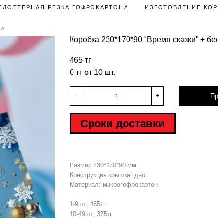
ПЛОТТЕРНАЯ РЕЗКА ГОФРОКАРТОНА
ИЗГОТОВЛЕНИЕ КОР
ки
Коробка 230*170*90 "Время сказки" + бе
465 тг
0 тг от 10 шт.
-
+
Пр
Сроки доставки
Размер:230*170*90 мм.
Конструкция:крышка+дно.
Материал: микрогофрокартон
1-9шт; 465тг
10-49шт; 375тг