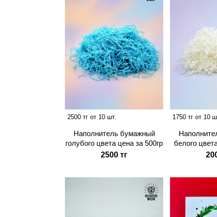
2500 тг от 10 шт.
1750 тг от 10 ш
Наполнитель бумажный
Наполните
голубого цвета цена за 500гр
белого цвета
2500 тг
20