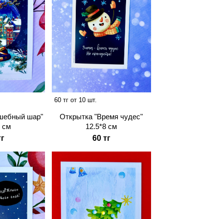
60 тг от 10 шт.
Открытка "Время чудес"
шебный шар"
12.5*8 см
8 см
60 тг
тг