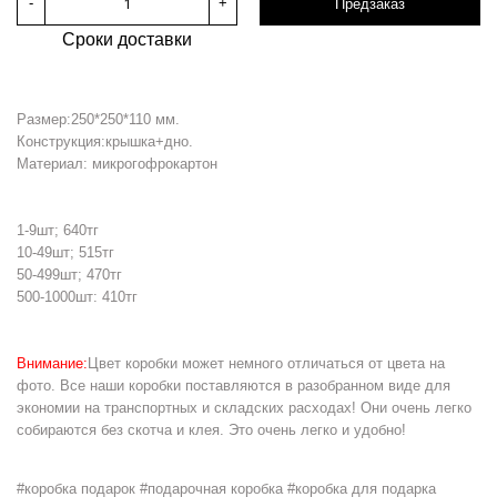
-
+
Предзаказ
Сроки доставки
Размер:250*250*110 мм.
Конструкция:крышка+дно.
Материал: микрогофрокартон
1-9шт; 640тг
10-49шт; 515тг
50-499шт; 470тг
500-1000шт: 410тг
Внимание:
Цвет коробки может немного отличаться от цвета на
фото. Все наши коробки поставляются в разобранном виде для
экономии на транспортных и складских расходах! Они очень легко
собираются без скотча и клея. Это очень легко и удобно!
#коробка подарок #подарочная коробка #коробка для подарка