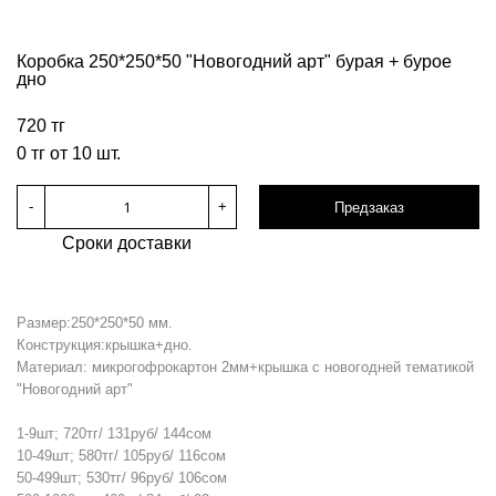
Коробка 250*250*50 "Новогодний арт" бурая + бурое
дно
720 тг
0 тг от 10 шт.
-
+
Предзаказ
Сроки доставки
Размер:250*250*50 мм.
Конструкция:крышка+дно.
Материал: микрогофрокартон 2мм+крышка с новогодней тематикой
"Новогодний арт"
1-9шт; 720тг/ 131руб/ 144сом
10-49шт; 580тг/ 105руб/ 116сом
50-499шт; 530тг/ 96руб/ 106сом