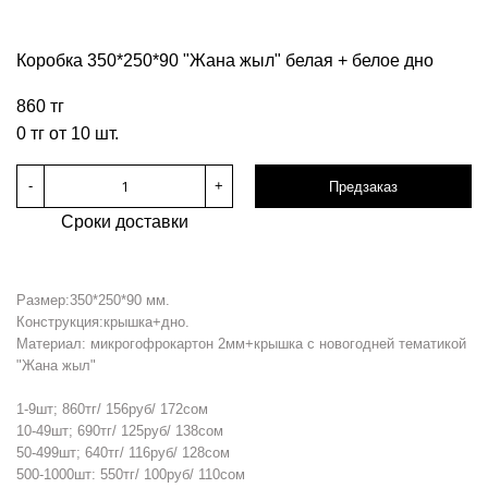
Коробка 350*250*90 "Жана жыл" белая + белое дно
860 тг
0 тг от 10 шт.
-
+
Предзаказ
Сроки доставки
Размер:350*250*90 мм.
Конструкция:крышка+дно.
Материал: микрогофрокартон 2мм+крышка с новогодней тематикой
"Жана жыл"
1-9шт; 860тг/ 156руб/ 172сом
10-49шт; 690тг/ 125руб/ 138сом
50-499шт; 640тг/ 116руб/ 128сом
500-1000шт: 550тг/ 100руб/ 110сом