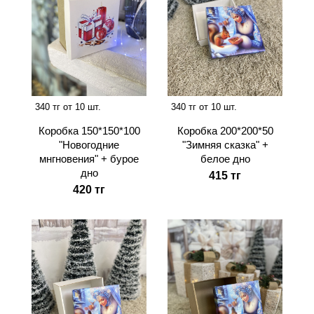
340 тг от 10 шт.
340 тг от 10 шт.
Коробка 150*150*100
Коробка 200*200*50
"Новогодние
"Зимняя сказка" +
мнгновения" + бурое
белое дно
дно
415 тг
420 тг