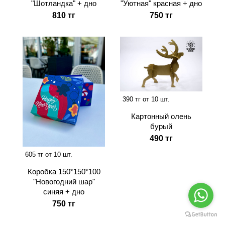
"Шотландка" + дно
"Уютная" красная + дно
810 тг
750 тг
390 тг от 10 шт.
Картонный олень
бурый
490 тг
605 тг от 10 шт.
Коробка 150*150*100
"Новогодний шар"
синяя + дно
750 тг