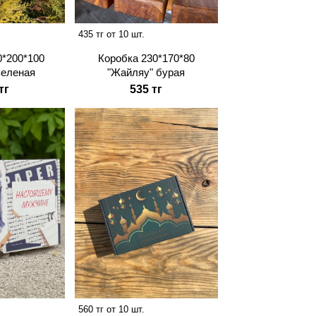
435 тг от 10 шт.
0*200*100
Коробка 230*170*80
зеленая
"Жайляу" бурая
тг
535 тг
560 тг от 10 шт.