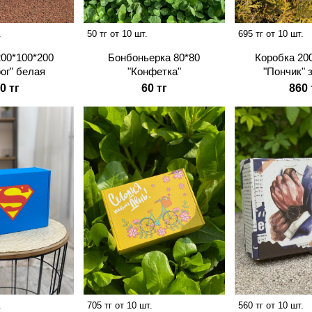
.
50 тг от 10 шт.
695 тг от 10 шт.
200*100*200
Бонбоньерка 80*80
Коробка 20
ог" белая
"Конфетка"
"Пончик" 
0 тг
60 тг
860 
.
705 тг от 10 шт.
560 тг от 10 шт.