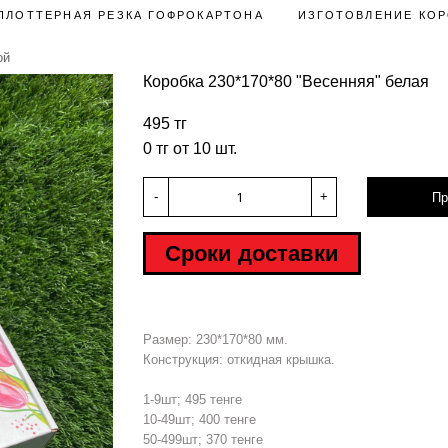
ПЛОТТЕРНАЯ РЕЗКА ГОФРОКАРТОНА
ИЗГОТОВЛЕНИЕ КОР
ой
Коробка 230*170*80 "Весенняя" белая
495 тг
0 тг от 10 шт.
-
+
Пр
Сроки доставки
Размер: 230*170*80 мм.
Конструкция: откидная крышка.
1-9шт; 495 тенге
10-49шт; 400 тенге
50-499шт; 370 тенге