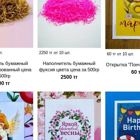
т.
2250 тг от 10 шт.
60 тг от 10 шт.
ль бумажный
Наполнитель бумажный
Открытка "Понч
рованный цена
фуксия цвета цена за 500гр
60 
500гр
2500 тг
00 тг