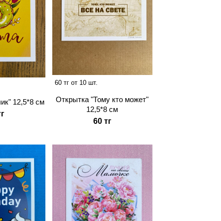
60 тг от 10 шт.
Открытка "Тому кто может"
ик" 12,5*8 см
12,5*8 см
тг
60 тг