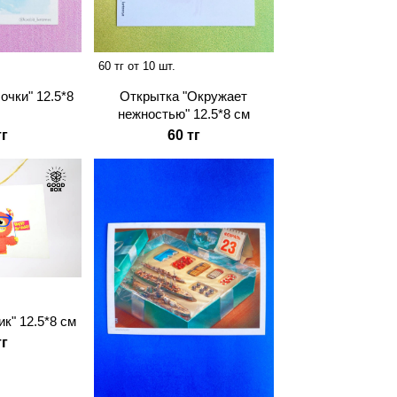
60 тг от 10 шт.
очки" 12.5*8
Открытка "Окружает
нежностью" 12.5*8 см
тг
60 тг
к" 12.5*8 см
тг