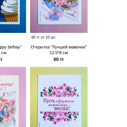
60 тг от 10 шт.
py birthay"
Открытка "Лучшей мамочке"
8 cм
12.5*8 см
тг
60 тг