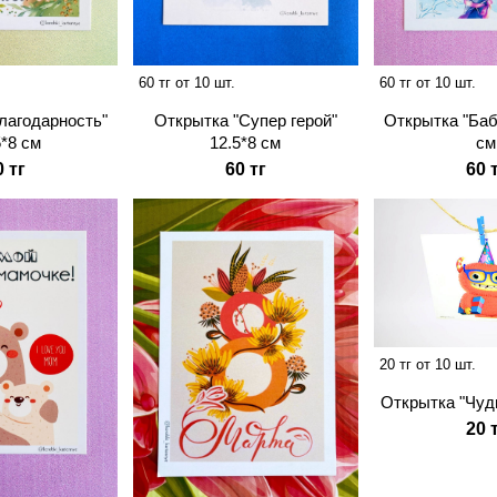
60 тг от 10 шт.
60 тг от 10 шт.
лагодарность"
Открытка "Супер герой"
Открытка "Баб
5*8 см
12.5*8 см
см
0 тг
60 тг
60 
20 тг от 10 шт.
Открытка "Чуди
20 