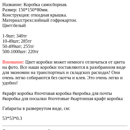
Название: Коробка самосборная.
Размер: 150*150*80мм.
Конструкция: откидная крышка.
Материал:трехслойный гофрокартон.
Цвет:белый
1-9шт; 340тг
10-49шт; 285тг
50-499шт; 255тг
500-1000шт: 220тг
Внимание:
Цвет коробки может немного отличаться от цвета
на фото. Все наши коробки поставляются в разобранном виде
для экономии на транспортных и складских расходах! Они
очень легко собираются без скотча и клея. Это очень легко и
удобно!
#крафт коробка #почтовая коробка #коробка для почты
#коробка для посылки #почтовые #картонная крафт коробка
Габариты в развернутом виде, см:
53*53*0.3