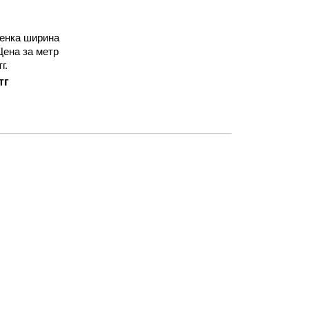
енка ширина
Цена за метр
г.
тг