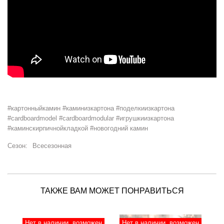
#картонныйкамин #каминизкартона #поделкиизкартона
#cardboardmodel #cardboardmodular #игрушкиизкартона
#каминскирпичнойкладкой #новогодний камин
Сезон:
Всесезонная
ТАКЖЕ ВАМ МОЖЕТ ПОНРАВИТЬСЯ
Нет в наличии, возможен
Нет в наличии, возможен