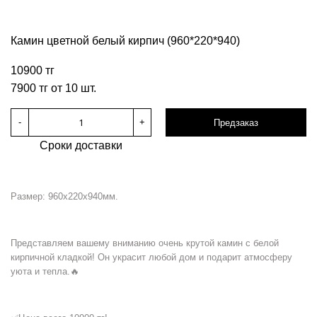
Камин цветной белый кирпич (960*220*940)
10900 тг
7900 тг от 10 шт.
-
+
Предзаказ
Сроки доставки
Размер: 960х220х940мм.
Представляем вашему вниманию очень крутой камин с белой
кирпичной кладкой! Он украсит любой дом и подарит атмосферу
уюта и тепла.🔥