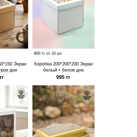
800 тг от 10 шт.
50*150 Экран
Коробка 200*200*200 Экран
урое дно
белый + белое дно
тг
995 тг