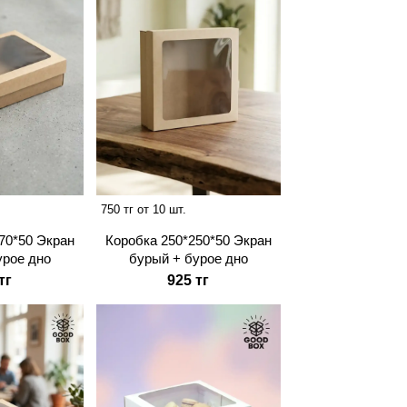
750 тг от 10 шт.
70*50 Экран
Коробка 250*250*50 Экран
урое дно
бурый + бурое дно
тг
925 тг