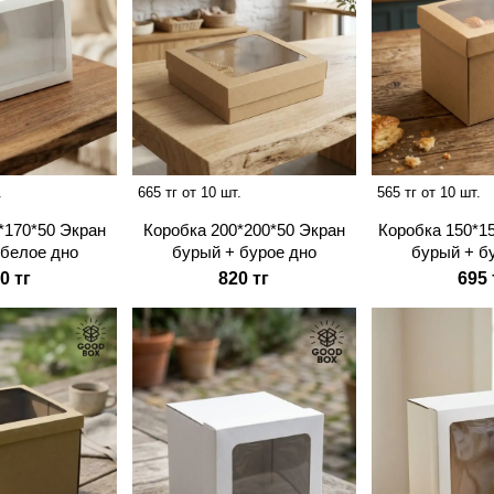
.
665 тг от 10 шт.
565 тг от 10 шт.
*170*50 Экран
Коробка 200*200*50 Экран
Коробка 150*1
 белое дно
бурый + бурое дно
бурый + б
0 тг
820 тг
695 