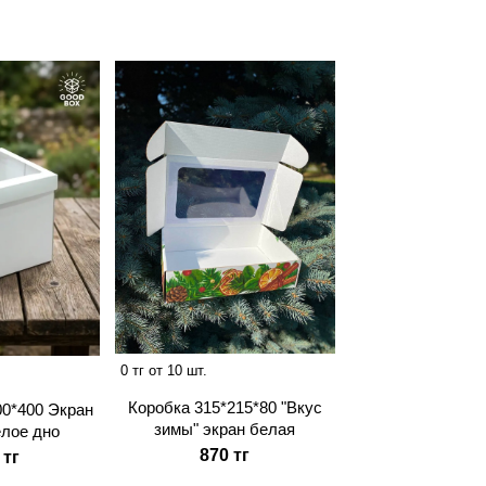
0 тг от 10 шт.
Коробка 315*215*80 "Вкус
00*400 Экран
зимы" экран белая
елое дно
870 тг
 тг