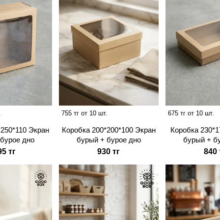
.
755 тг от 10 шт.
675 тг от 10 шт.
*250*110 Экран
Коробка 200*200*100 Экран
Коробка 230*1
 бурое дно
бурый + бурое дно
бурый + б
95 тг
930 тг
840 