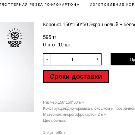
ПЛОТТЕРНАЯ РЕЗКА ГОФРОКАРТОНА
ИЗГОТОВЛЕНИЕ КОР
Коробка 150*150*50 Экран белый + бело
595 тг
0 тг от 10 шт.
-
+
Пр
Сроки доставки
Размер:150*150*50 мм.
Hover to zoom
Конструкция:дно+крышка с окошком и прозрачной
Материал:микрогофрокартон 2 мм.
Цвет:белый.
1-9шт; 595тг