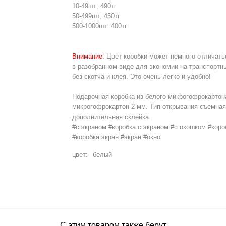
10-49шт; 490тг
50-499шт; 450тг
500-1000шт: 400тг
Внимание:
Цвет коробки может немного отличатьс
в разобранном виде для экономии на транспортн
без скотча и клея. Это очень легко и удобно!
Подарочная коробка из белого микрогофрокартон
микрогофрокартон 2 мм. Тип открывания съемная
дополнительная склейка.
#с экраном #коробка с экраном #с окошком #коро
#коробка экран #экран #окно
цвет:
белый
С этим товаром также берут