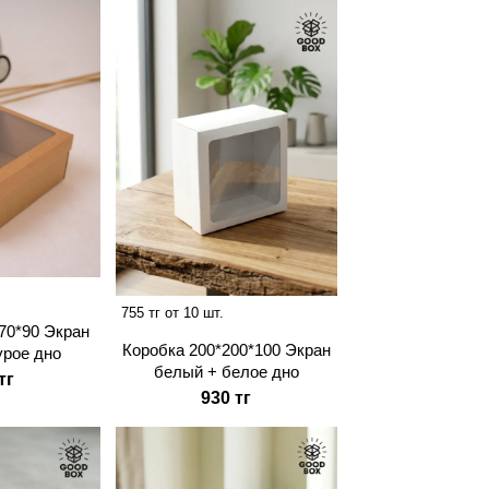
755 тг от 10 шт.
70*90 Экран
Коробка 200*200*100 Экран
урое дно
белый + белое дно
тг
930 тг