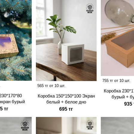
755 тг от 10 шт.
.
565 тг от 10 шт.
Коробка 230*1
230*170*80
Коробка 150*150*100 Экран
бурый + б
экран бурый
белый + белое дно
935 
5 тг
695 тг