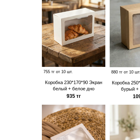
755 тг от 10 шт.
880 тг от 10 шт
Коробка 230*170*90 Экран
Коробка 250
белый + белое дно
бурый +
935 тг
10