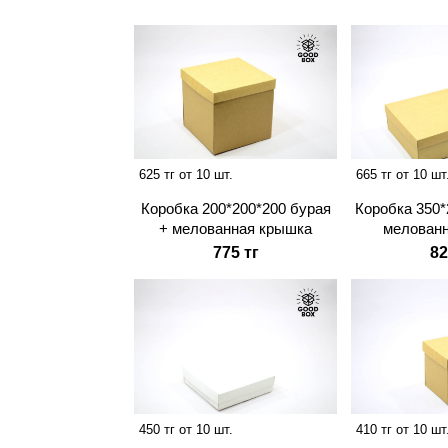
625 тг от 10 шт.
665 тг от 10 шт
Коробка 200*200*200 бурая
Коробка 350*
+ мелованная крышка
мелован
775 тг
82
450 тг от 10 шт.
410 тг от 10 шт