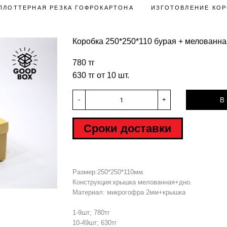
ПЛОТТЕРНАЯ РЕЗКА ГОФРОКАРТОНА
ИЗГОТОВЛЕНИЕ КОР
Коробка 250*250*110 бурая + мелованн
780 тг
630 тг от 10 шт.
-
+
В 
Сроки доставки
Размер:250*250*110мм.
Hover to zoom
Конструкция:крышка мелованная+дно.
Материал: микрогофра 2мм+крышка
1-9шт; 780тг
10-49шт; 630тг