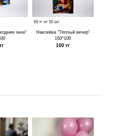
50 тг от 10 шт.
годнее окно"
Наклейка "Тёплый вечер"
100
150*100
тг
100 тг