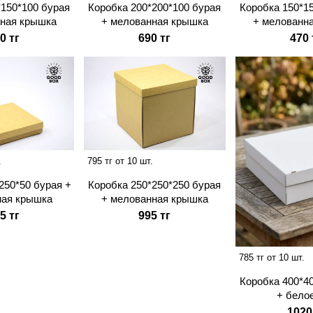
*150*100 бурая
Коробка 200*200*100 бурая
Коробка 150*1
нная крышка
+ мелованная крышка
+ мелованн
0 тг
690 тг
470 
.
795 тг от 10 шт.
250*50 бурая +
Коробка 250*250*250 бурая
ная крышка
+ мелованная крышка
5 тг
995 тг
785 тг от 10 шт.
Коробка 400*4
+ бело
1020