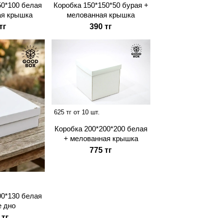
50*100 белая
Коробка 150*150*50 бурая +
ая крышка
мелованная крышка
тг
390 тг
625 тг от 10 шт.
Коробка 200*200*200 белая
+ мелованная крышка
775 тг
00*130 белая
е дно
 тг