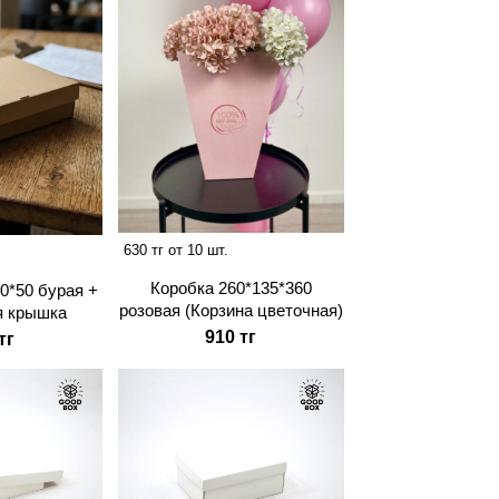
630 тг от 10 шт.
Коробка 260*135*360
0*50 бурая +
розовая (Корзина цветочная)
я крышка
910 тг
тг