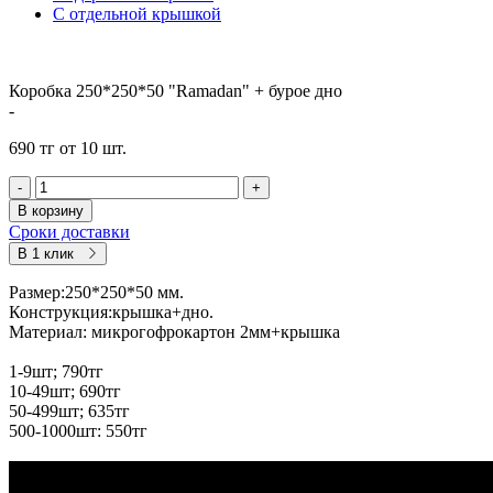
С отдельной крышкой
Коробка 250*250*50 "Ramadan" + бурое дно
-
690 тг от 10 шт.
-
+
В корзину
Сроки доставки
В 1 клик
Размер:250*250*50 мм.
Конструкция:крышка+дно.
Материал: микрогофрокартон 2мм+крышка
1-9шт; 790тг
10-49шт; 690тг
50-499шт; 635тг
500-1000шт: 550тг