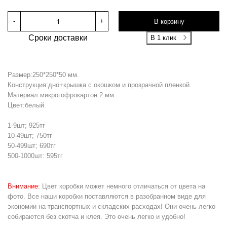
-
+
В корзину
Сроки доставки
В 1 клик
Размер:250*250*50 мм.
Конструкция:дно+крышка с окошком и прозрачной пленкой.
Материал:микрогофрокартон 2 мм.
Цвет:белый.
1-9шт; 925тг
10-49шт; 750тг
50-499шт; 690тг
500-1000шт: 595тг
Внимание:
Цвет коробки может немного отличаться от цвета на
фото. Все наши коробки поставляются в разобранном виде для
экономии на транспортных и складских расходах! Они очень легко
собираются без скотча и клея. Это очень легко и удобно!