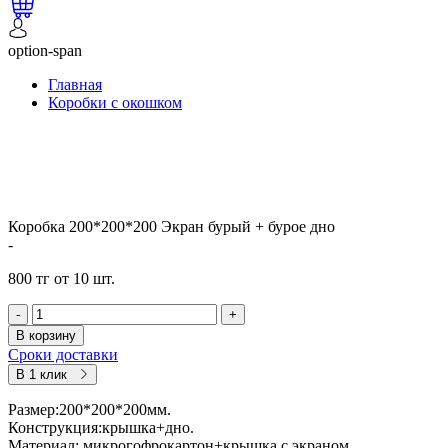
option-span
Главная
Коробки с окошком
Коробка 200*200*200 Экран бурый + бурое дно
-
800 тг от 10 шт.
-
+
В корзину
Сроки доставки
В 1 клик
Размер:200*200*200мм.
Конструкция:крышка+дно.
Материал: микрогофрокартон+крышка с экраном