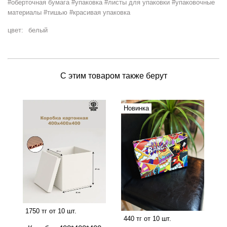
#оберточная бумага #упаковка #листы для упаковки #упаковочные
материалы #тишью #красивая упаковка
цвет:
белый
С этим товаром также берут
Новинка
1750 тг от 10 шт.
440 тг от 10 шт.