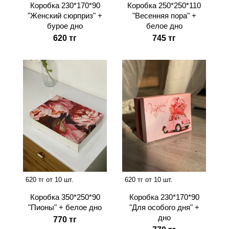
Коробка 230*170*90
Коробка 250*250*110
"Женский сюрприз" +
"Весенняя пора" +
бурое дно
белое дно
620 тг
745 тг
620 тг от 10 шт.
620 тг от 10 шт.
Коробка 350*250*90
Коробка 230*170*90
"Пионы" + белое дно
"Для особого дня" +
дно
770 тг