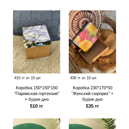
415 тг от 10 шт.
430 тг от 10 шт.
Коробка 150*150*150
Коробка 230*170*50
"Парижская гортензия"
"Женский сюрприз" +
+ бурое дно
бурое дно
510 тг
535 тг