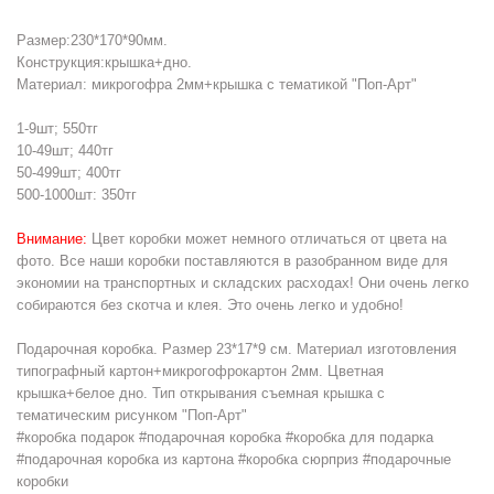
Размер:230*170*90мм.
Конструкция:крышка+дно.
Материал: микрогофра 2мм+крышка с тематикой "Поп-Арт"
1-9шт; 550тг
10-49шт; 440тг
50-499шт; 400тг
500-1000шт: 350тг
Внимание:
Цвет коробки может немного отличаться от цвета на
фото. Все наши коробки поставляются в разобранном виде для
экономии на транспортных и складских расходах! Они очень легко
собираются без скотча и клея. Это очень легко и удобно!
Подарочная коробка. Размер 23*17*9 см. Материал изготовления
типографный картон+микрогофрокартон 2мм. Цветная
крышка+белое дно. Тип открывания съемная крышка с
тематическим рисунком "Поп-Арт"
#коробка подарок #подарочная коробка #коробка для подарка
#подарочная коробка из картона #коробка сюрприз #подарочные
коробки