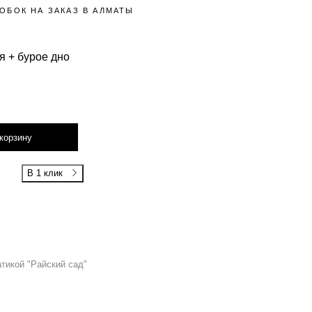
ОБОК НА ЗАКАЗ В АЛМАТЫ
я + бурое дно
корзину
В 1 клик
тикой "Райский сад"