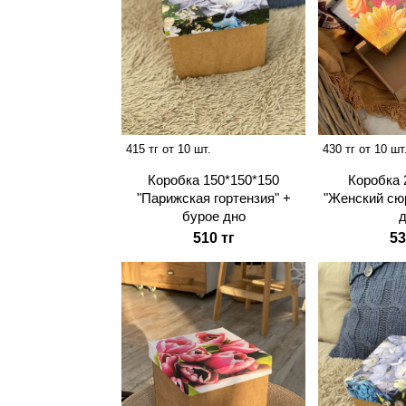
415 тг от 10 шт.
430 тг от 10 шт
Коробка 150*150*150
Коробка 
"Парижская гортензия" +
"Женский сю
бурое дно
510 тг
53