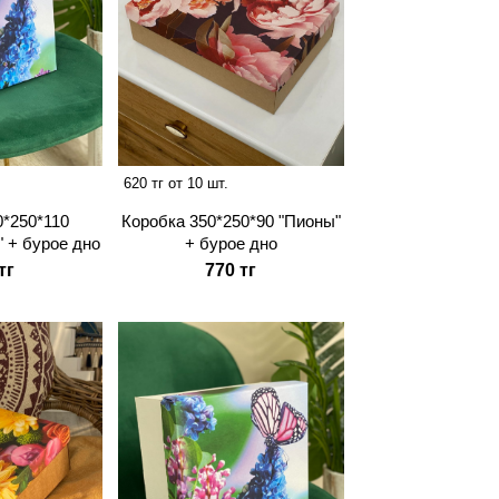
620 тг от 10 шт.
0*250*110
Коробка 350*250*90 "Пионы"
" + бурое дно
+ бурое дно
тг
770 тг