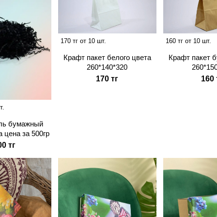
170 тг от 10 шт.
160 тг от 10 шт.
Крафт пакет белого цвета
Крафт пакет б
260*140*320
260*15
170 тг
160 
т.
ль бумажный
а цена за 500гр
00 тг