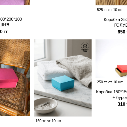
.
525 тг от 10 шт.
200*200*100
Коробка 25
ШНЯ
ГОЛУ
0 тг
650 
250 тг от 10 шт.
Коробка 150*15
+ буро
310 
.
150 тг от 10 шт.