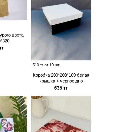
урого цвета
0*320
тг
510 тг от 10 шт.
Коробка 200*200*100 белая
крышка + черное дно
635 тг