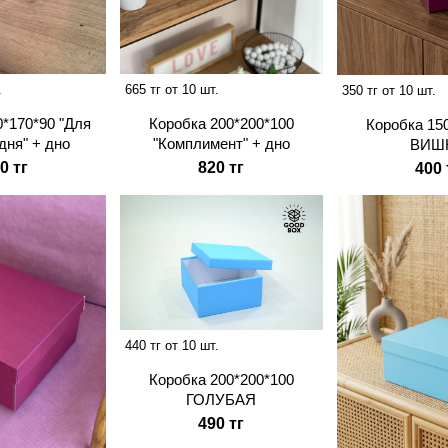
.
665 тг от 10 шт.
350 тг от 10 шт.
0*170*90 "Для
Коробка 200*200*100
Коробка 15
дня" + дно
"Комплимент" + дно
ВИШ
0 тг
820 тг
400 
440 тг от 10 шт.
Коробка 200*200*100
ГОЛУБАЯ
490 тг