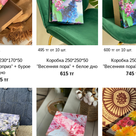
.
495 тг от 10 шт.
600 тг от 10 шт.
230*170*50
Коробка 250*250*50
Коробка 25
рприз" + бурое
"Весенняя пора" + белое дно
"Весенняя пора
дно
615 тг
745 
5 тг