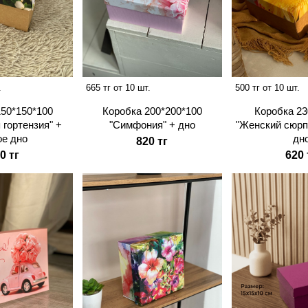
.
665 тг от 10 шт.
500 тг от 10 шт.
150*150*100
Коробка 200*200*100
Коробка 23
 гортензия" +
"Симфония" + дно
"Женский сюрп
ое дно
дн
820 тг
0 тг
620 