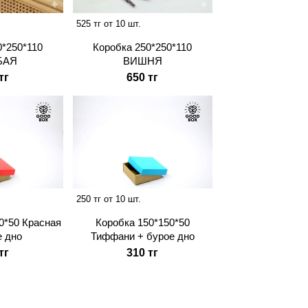
525 тг от 10 шт.
Коробка 250*250*110
0*250*110
ВИШНЯ
БАЯ
650 тг
тг
250 тг от 10 шт.
0*50 Красная
Коробка 150*150*50
е дно
Тиффани + бурое дно
тг
310 тг