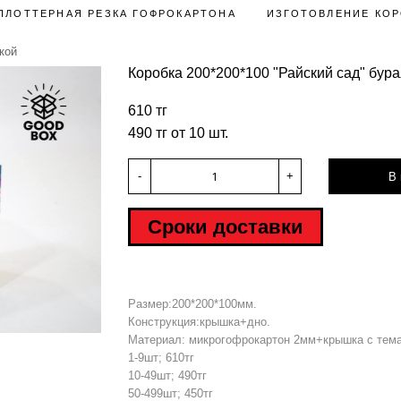
ПЛОТТЕРНАЯ РЕЗКА ГОФРОКАРТОНА
ИЗГОТОВЛЕНИЕ КОР
кой
Коробка 200*200*100 "Райский сад" бура
610 тг
490 тг от 10 шт.
-
+
В 
Сроки доставки
Размер:200*200*100мм.
Hover to zoom
Конструкция:крышка+дно.
Материал: микрогофрокартон 2мм+крышка с тема
1-9шт; 610тг
10-49шт; 490тг
50-499шт; 450тг