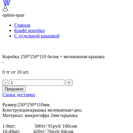
option-span
Главная
Крафт коробки
С отдельной крышкой
Коробка 250*250*110 белая + мелованная крышка
-
0 тг от 10 шт.
-
+
Предзаказ
Сроки доставки
Размер:250*250*110мм.
Конструкция:крышка мелованная+дно.
Материал: микрогофра 2мм+крышка
1-9шт; 500тг/ 91руб/ 100сом
10-49шт; 420тг/ 76руб/ 84сом