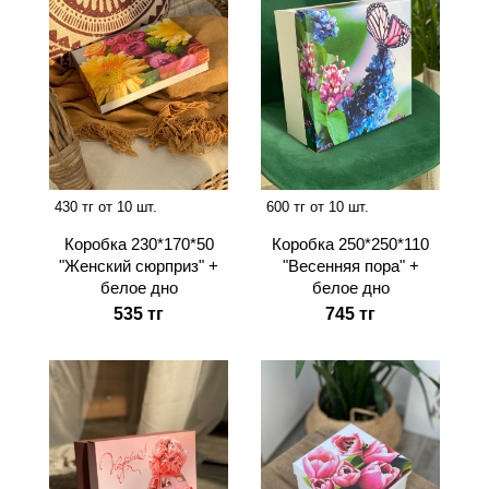
430 тг от 10 шт.
600 тг от 10 шт.
Коробка 230*170*50
Коробка 250*250*110
"Женский сюрприз" +
"Весенняя пора" +
белое дно
белое дно
535 тг
745 тг