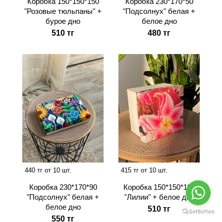
Коробка 150*150*150
Коробка 230*170*50
"Розовые тюльпаны" +
"Подсолнух" белая +
бурое дно
белое дно
510 тг
480 тг
440 тг от 10 шт.
415 тг от 10 шт.
Коробка 230*170*90
Коробка 150*150*100
"Подсолнух" белая +
"Лилии" + белое дно
белое дно
510 тг
550 тг