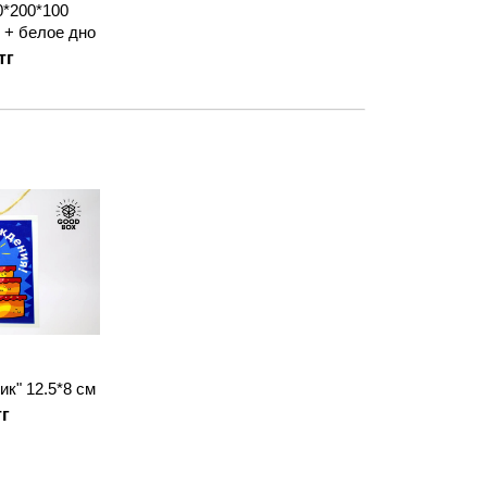
0*200*100
 + белое дно
тг
ик" 12.5*8 см
тг