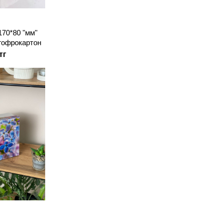
170*80 "мм"
гофрокартон
тг