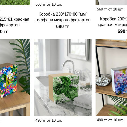
560 тг от 10 шт.
560 тг от 10 шт.
.
Коробка 230*170*80 "мм"
Коробка 230*
215*81 красная
тиффани микрогофрокартон
красная микро
фрокартон
690 тг
690 
0 тг
.
490 тг от 10 шт.
490 тг от 10 шт.