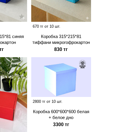
670 тг от 10 шт.
15*81 синяя
Коробка 315*215*81
окартон
тиффани микрогофрокартон
тг
830 тг
2800 тг от 10 шт.
Коробка 600*600*600 белая
+ белое дно
3300 тг