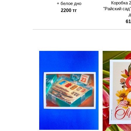
Коробка 
+ белое дно
"Райский сад
2200 тг
61