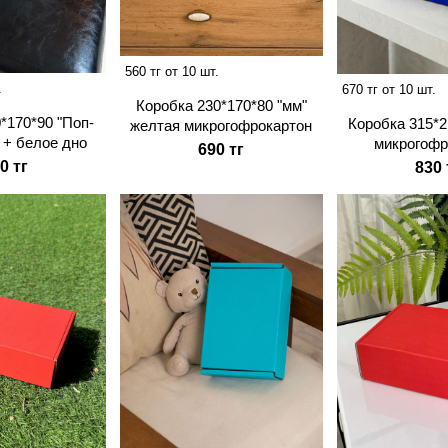
560 тг от 10 шт.
.
670 тг от 10 шт.
Коробка 230*170*80 "мм"
*170*90 "Поп-
Коробка 315*2
желтая микрогофрокартон
 + белое дно
микрогофр
690 тг
0 тг
830 