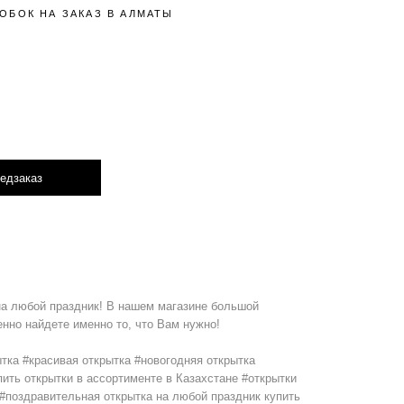
ОБОК НА ЗАКАЗ В АЛМАТЫ
едзаказ
на любой праздник! В нашем магазине большой
нно найдете именно то, что Вам нужно!
тка #красивая открытка #новогодняя открытка
ить открытки в ассортименте в Казахстане #открытки
 #поздравительная открытка на любой праздник купить