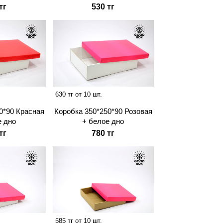
тг
530 тг
630 тг от 10 шт.
0*90 Красная
Коробка 350*250*90 Розовая
е дно
+ белое дно
тг
780 тг
585 тг от 10 шт.