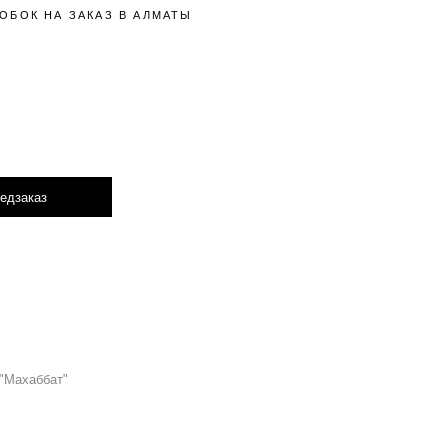
ОБОК НА ЗАКАЗ В АЛМАТЫ
едзаказ
Hover to zoom
"Махаббат"