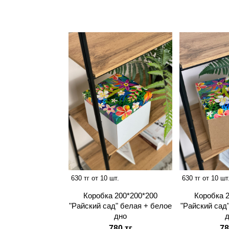
630 тг от 10 шт.
630 тг от 10 шт
Коробка 200*200*200
Коробка 
"Райский сад" белая + белое
"Райский сад
дно
780 тг
78