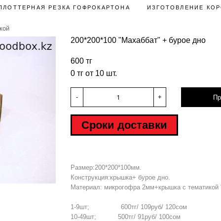
ПЛОТТЕРНАЯ РЕЗКА ГОФРОКАРТОНА
ИЗГОТОВЛЕНИЕ КОР
кой
200*200*100 "Махаббат" + бурое дно
600 тг
0 тг от 10 шт.
-
+
Пр
Сроки доставки
Размер:200*200*100мм.
Hover to zoom
Конструкция:крышка+ бурое дно.
Материал: микрогофра 2мм+крышка с тематикой 
1-9шт; 600тг/ 109руб/ 120сом
10-49шт; 500тг/ 91руб/ 100сом