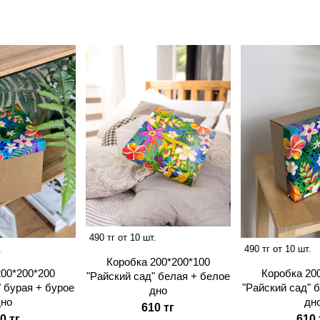
490 тг от 10 шт.
.
490 тг от 10 шт.
Коробка 200*200*100
200*200*200
Коробка 20
"Райский сад" белая + белое
" бурая + бурое
"Райский сад" 
дно
дно
дн
610 тг
0 тг
610 