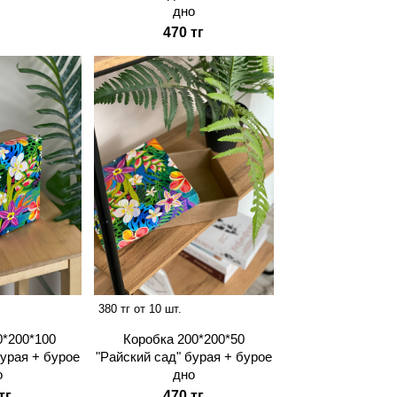
дно
470 тг
380 тг от 10 шт.
0*200*100
Коробка 200*200*50
бурая + бурое
"Райский сад" бурая + бурое
о
дно
тг
470 тг