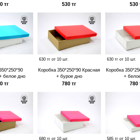
0 тг
530 тг
530 
.
630 тг от 10 шт.
630 тг от 10 шт.
350*250*90
Коробка 350*250*90 Красная
Коробка 350*25
+ белое дно
+ бурое дно
+ бело
0 тг
780 тг
780 
.
680 тг от 10 шт.
585 тг от 10 шт.