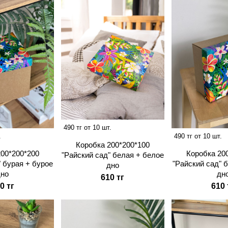
490 тг от 10 шт.
.
490 тг от 10 шт.
Коробка 200*200*100
200*200*200
Коробка 20
"Райский сад" белая + белое
" бурая + бурое
"Райский сад" 
дно
дно
дн
610 тг
0 тг
610 