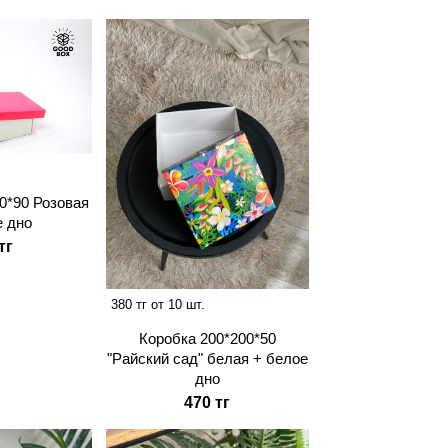
0*90 Розовая
е дно
тг
380 тг от 10 шт.
Коробка 200*200*50
"Райский сад" белая + белое
дно
470 тг