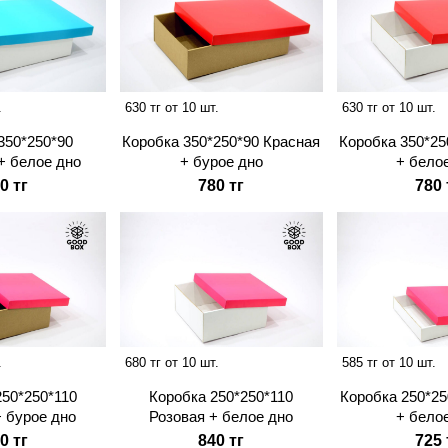
.
630 тг от 10 шт.
630 тг от 10 шт.
350*250*90
Коробка 350*250*90 Красная
Коробка 350*25
+ белое дно
+ бурое дно
+ бело
0 тг
780 тг
780 
.
680 тг от 10 шт.
585 тг от 10 шт.
250*250*110
Коробка 250*250*110
Коробка 250*25
+ бурое дно
Розовая + белое дно
+ бело
0 тг
840 тг
725 