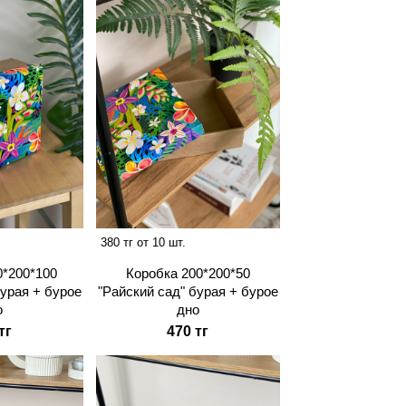
380 тг от 10 шт.
0*200*100
Коробка 200*200*50
бурая + бурое
"Райский сад" бурая + бурое
о
дно
тг
470 тг