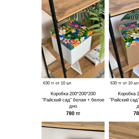
630 тг от 10 шт.
630 тг от 10 шт
Коробка 200*200*200
Коробка 
"Райский сад" белая + белое
"Райский сад
дно
780 тг
78