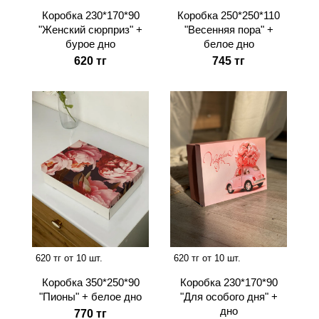
Коробка 230*170*90
Коробка 250*250*110
"Женский сюрприз" +
"Весенняя пора" +
бурое дно
белое дно
620 тг
745 тг
620 тг от 10 шт.
620 тг от 10 шт.
Коробка 350*250*90
Коробка 230*170*90
"Пионы" + белое дно
"Для особого дня" +
дно
770 тг