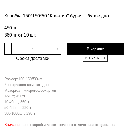
Коробка 150*150*50 "Креатив" бурая + бурое дно
450 тг
360 тг от 10 шт.
-
+
В корзину
Сроки доставки
В 1 клик
Размер:150*150*50мм.
Конструкция:крышка+дно.
Материал: микрогофрокартон
1-9шт; 450тг
10-49шт; 360тг
50-499шт; 330тг
500-1000шт: 290тг
Внимание:
Цвет коробки может немного отличаться от цвета на