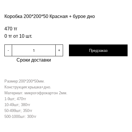
Коробка 200*200*50 Красная + бурое дно
470 тг
0 тг от 10 шт.
-
+
Предзаказ
Сроки доставки
Размер:200*200*50мм.
Конструкция:крышка+дно.
Материал: микрогофрокартон 2мм.
1-9шт; 470тг
10-49шт; 380тг
50-499шт; 350тг
500-1000шт: 300тг