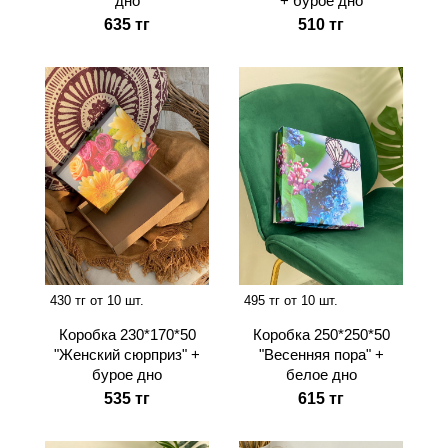
дно
+ бурое дно
635 тг
510 тг
430 тг от 10 шт.
495 тг от 10 шт.
Коробка 230*170*50
Коробка 250*250*50
"Женский сюрприз" +
"Весенняя пора" +
бурое дно
белое дно
535 тг
615 тг