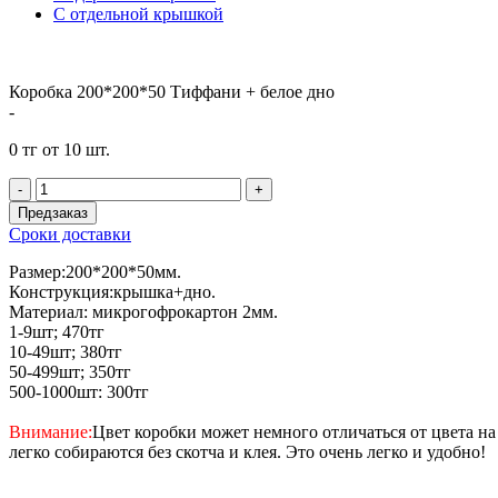
С отдельной крышкой
Коробка 200*200*50 Тиффани + белое дно
-
0 тг от 10 шт.
-
+
Предзаказ
Сроки доставки
Размер:200*200*50мм.
Конструкция:крышка+дно.
Материал: микрогофрокартон 2мм.
1-9шт; 470тг
10-49шт; 380тг
50-499шт; 350тг
500-1000шт: 300тг
Внимание:
Цвет коробки может немного отличаться от цвета на
легко собираются без скотча и клея. Это очень легко и удобно!