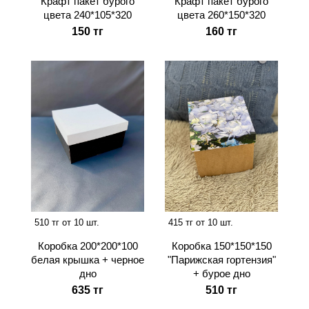
Крафт пакет бурого
Крафт пакет бурого
цвета 240*105*320
цвета 260*150*320
150 тг
160 тг
510 тг от 10 шт.
415 тг от 10 шт.
Коробка 200*200*100
Коробка 150*150*150
белая крышка + черное
"Парижская гортензия"
дно
+ бурое дно
635 тг
510 тг