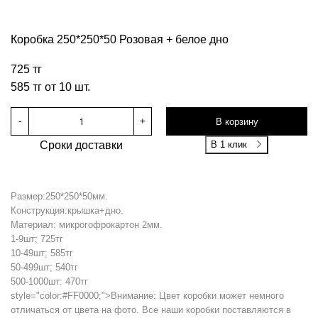
Коробка 250*250*50 Розовая + белое дно
725 тг
585 тг от 10 шт.
-
+
В корзину
Сроки доставки
В 1 клик
Размер:250*250*50мм.
Конструкция:крышка+дно.
Материал: микрогофрокартон 2мм.
1-9шт; 725тг
10-49шт; 585тг
50-499шт; 540тг
500-1000шт: 470тг
style="color:#FF0000;">Внимание: Цвет коробки может немного
отличаться от цвета на фото. Все наши коробки поставляются в