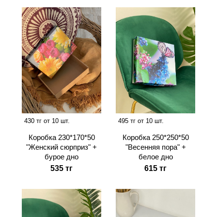
430 тг от 10 шт.
495 тг от 10 шт.
Коробка 230*170*50
Коробка 250*250*50
"Женский сюрприз" +
"Весенняя пора" +
бурое дно
белое дно
535 тг
615 тг