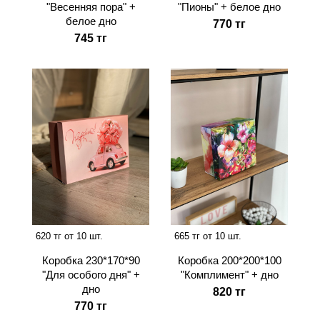
"Весенняя пора" +
"Пионы" + белое дно
белое дно
770 тг
745 тг
620 тг от 10 шт.
665 тг от 10 шт.
Коробка 230*170*90
Коробка 200*200*100
"Для особого дня" +
"Комплимент" + дно
дно
820 тг
770 тг