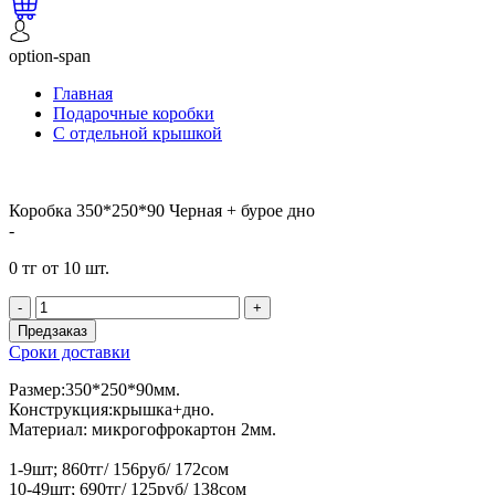
option-span
Главная
Подарочные коробки
С отдельной крышкой
Коробка 350*250*90 Черная + бурое дно
-
0 тг от 10 шт.
-
+
Предзаказ
Сроки доставки
Размер:350*250*90мм.
Конструкция:крышка+дно.
Материал: микрогофрокартон 2мм.
1-9шт; 860тг/ 156руб/ 172сом
10-49шт; 690тг/ 125руб/ 138сом