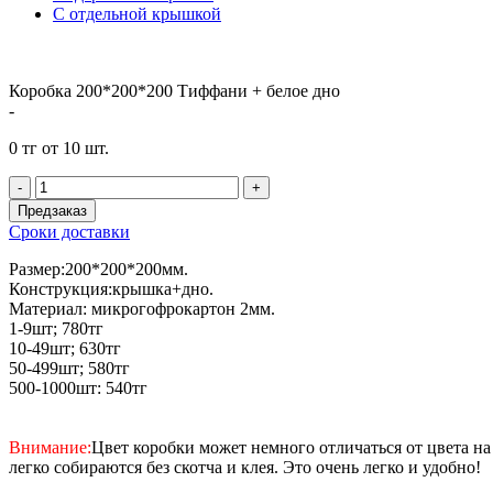
С отдельной крышкой
Коробка 200*200*200 Тиффани + белое дно
-
0 тг от 10 шт.
-
+
Предзаказ
Сроки доставки
Размер:200*200*200мм.
Конструкция:крышка+дно.
Материал: микрогофрокартон 2мм.
1-9шт; 780тг
10-49шт; 630тг
50-499шт; 580тг
500-1000шт: 540тг
Внимание:
Цвет коробки может немного отличаться от цвета на
легко собираются без скотча и клея. Это очень легко и удобно!