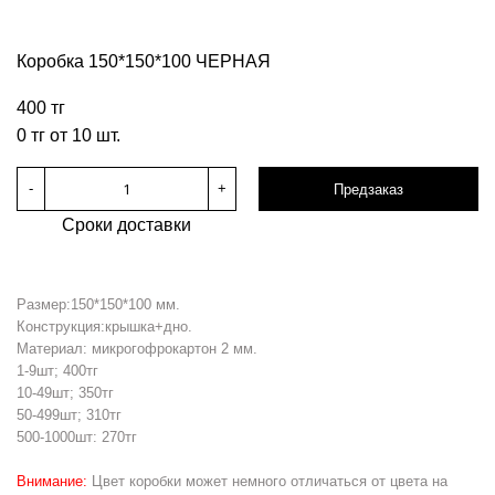
Коробка 150*150*100 ЧЕРНАЯ
400 тг
0 тг от 10 шт.
-
+
Предзаказ
Сроки доставки
Размер:150*150*100 мм.
Конструкция:крышка+дно.
Материал: микрогофрокартон 2 мм.
1-9шт; 400тг
10-49шт; 350тг
50-499шт; 310тг
500-1000шт: 270тг
Внимание:
Цвет коробки может немного отличаться от цвета на