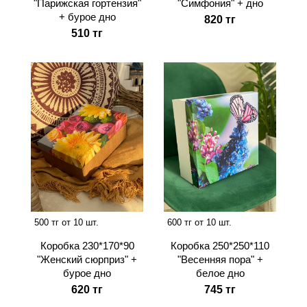
"Парижская гортензия"
"Симфония" + дно
+ бурое дно
820 тг
510 тг
500 тг от 10 шт.
600 тг от 10 шт.
Коробка 230*170*90
Коробка 250*250*110
"Женский сюрприз" +
"Весенняя пора" +
бурое дно
белое дно
620 тг
745 тг