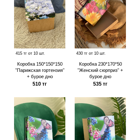
415 тг от 10 шт.
430 тг от 10 шт.
Коробка 150*150*150
Коробка 230*170*50
"Парижская гортензия"
"Женский сюрприз" +
+ бурое дно
бурое дно
510 тг
535 тг