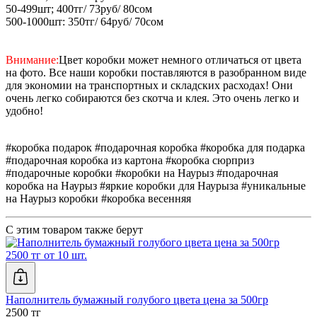
50-499шт; 400тг/ 73руб/ 80сом
500-1000шт: 350тг/ 64руб/ 70сом
Внимание:
Цвет коробки может немного отличаться от цвета
на фото. Все наши коробки поставляются в разобранном виде
для экономии на транспортных и складских расходах! Они
очень легко собираются без скотча и клея. Это очень легко и
удобно!
#коробка подарок #подарочная коробка #коробка для подарка
#подарочная коробка из картона #коробка сюрприз
#подарочные коробки #коробки на Наурыз #подарочная
коробка на Наурыз #яркие коробки для Наурыза #уникальные
на Наурыз коробки #коробка весенняя
С этим товаром также берут
2500 тг от 10 шт.
Наполнитель бумажный голубого цвета цена за 500гр
2500 тг