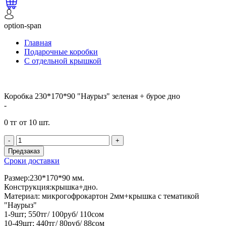
option-span
Главная
Подарочные коробки
С отдельной крышкой
Коробка 230*170*90 "Наурыз" зеленая + бурое дно
-
0 тг от 10 шт.
-
+
Предзаказ
Сроки доставки
Размер:230*170*90 мм.
Конструкция:крышка+дно.
Материал: микрогофрокартон 2мм+крышка с тематикой
"Наурыз"
1-9шт; 550тг/ 100руб/ 110сом
10-49шт; 440тг/ 80руб/ 88сом